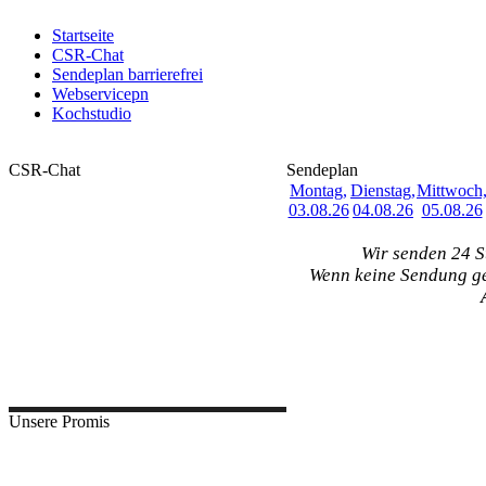
Startseite
CSR-Chat
Sendeplan barrierefrei
Webservicepn
Kochstudio
CSR-Chat
Sendeplan
Montag,
Dienstag,
Mittwoch
Hier geht es in unseren Chat
03.08.26
04.08.26
05.08.26
Wir senden 24 S
Wenn keine Sendung gep
00:00-00:00
Autostr
Musicmix Nonstop
Unsere Promis